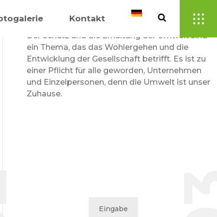
SAVE THE MATERIALS
otogalerie
Kontakt
Der Schutz und die Erhaltung der Umwelt sind
ein Thema, das das Wohlergehen und die
Entwicklung der Gesellschaft betrifft. Es ist zu
einer Pflicht für alle geworden, Unternehmen
und Einzelpersonen, denn die Umwelt ist unser
Zuhause.
2
0
Eingabe