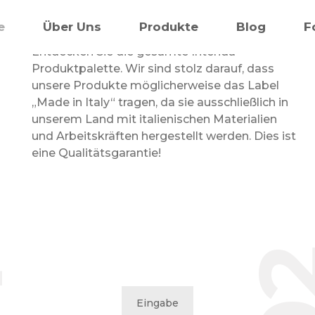
Produkte
e
Über Uns
Produkte
Blog
F
Entdecken Sie die gesamte Intenda-
Produktpalette. Wir sind stolz darauf, dass
unsere Produkte möglicherweise das Label
„Made in Italy“ tragen, da sie ausschließlich in
unserem Land mit italienischen Materialien
und Arbeitskräften hergestellt werden. Dies ist
eine Qualitätsgarantie!
0
1
Eingabe