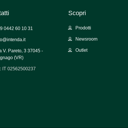
atti
Scopri
Prodotti
9 0442 60 10 31
Newsroom
fo@intenda.it
Outlet
a V. Pareto, 3 37045 -
gnago (VR)
: IT 02562500237