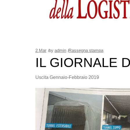
2
Mar
by
admin
Rassegna stampa
IL GIORNALE 
Uscita Gennaio-Febbraio 2019