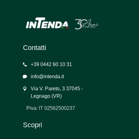
Contatti
+39 0442 60 10 31
info@intenda.it
Via V. Pareto, 3 37045 -
Legnago (VR)
Piva: IT 02562500237
Scopri