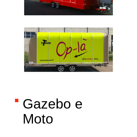
mod
Centine
Cen
Sco
mod
Gazebo e
Moto