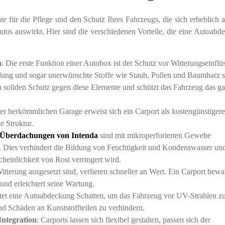
e für die Pflege und den Schutz Ihres Fahrzeugs, die sich erheblich a
utos auswirkt. Hier sind die verschiedenen Vorteile, die eine Autoabd
n
: Die erste Funktion einer Autobox ist der Schutz vor Witterungseinflü
ung und sogar unerwünschte Stoffe wie Staub, Pollen und Baumharz s
n soliden Schutz gegen diese Elemente und schützt das Fahrzeug das g
ner herkömmlichen Garage erweist sich ein Carport als kostengünstigere
e Struktur.
 Überdachungen von Intenda
sind mit mikroperforierten Gewebe
ann. Dies verhindert die Bildung von Feuchtigkeit und Kondenswasser un
heinlichkeit von Rost verringert wird.
Witterung ausgesetzt sind, verlieren schneller an Wert. Ein Carport bewa
und erleichtert seine Wartung.
tet eine Autoabdeckung Schatten, um das Fahrzeug vor UV-Strahlen z
nd Schäden an Kunststoffteilen zu verhindern.
Integration
: Carports lassen sich flexibel gestalten, passen sich der