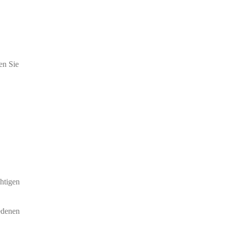
en Sie
htigen
edenen