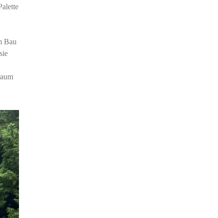
alette
im Bau
sie
lraum