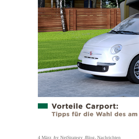
4
März
by
NetStrategy
Blog
,
Nachrichten