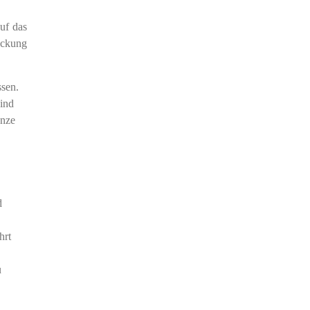
uf das
eckung
ssen.
ind
anze
d
hrt
u