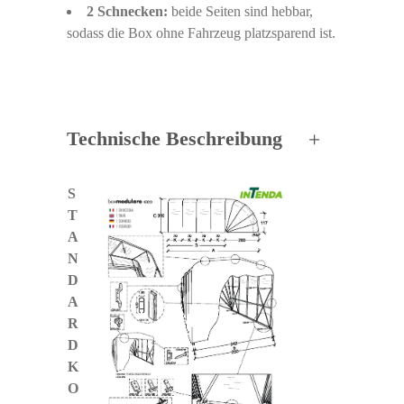
2 Schnecken:
beide Seiten sind hebbar,
sodass die Box ohne Fahrzeug platzsparend ist.
Technische Beschreibung
S
T
A
N
D
A
R
D
K
O