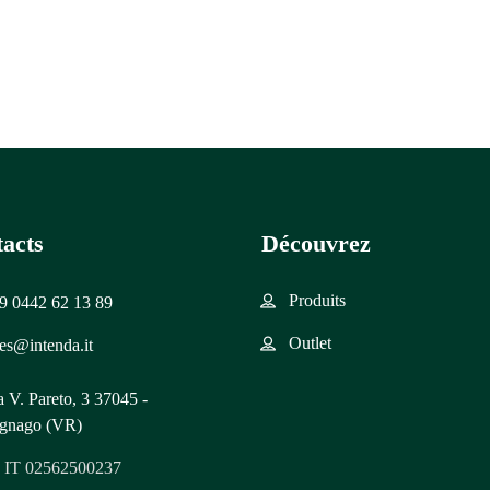
acts
Découvrez
Produits
9 0442 62 13 89
Outlet
les@intenda.it
a V. Pareto, 3 37045 -
gnago (VR)
: IT 02562500237