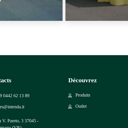
acts
Découvrez
Produits
9 0442 62 13 89
Outlet
les@intenda.it
a V. Pareto, 3 37045 -
gnago (VR)