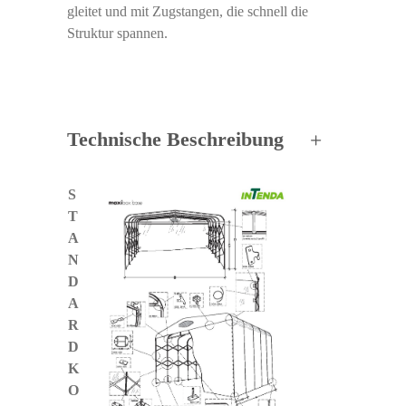
gleitet und mit Zugstangen, die schnell die
Struktur spannen.
Technische Beschreibung
S
T
A
N
D
A
R
D
K
O